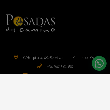
C/Hospital 4, 09257 Villafranca Montes de Oca
+34 947 582 150
reservas@hotelsanantonabad.com
Política de privacidad