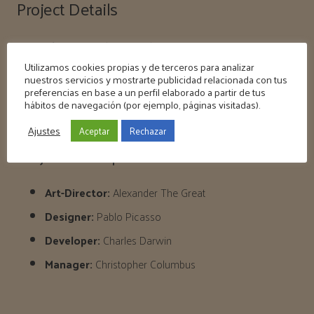
Project Details
Client:
UpSolution & ThemeForest
Utilizamos cookies propias y de terceros para analizar
Date:
October 26, 2016
nuestros servicios y mostrarte publicidad relacionada con tus
preferencias en base a un perfil elaborado a partir de tus
Category:
Illustration
hábitos de navegación (por ejemplo, páginas visitadas).
Website:
impreza-landing.us-themes.com
Ajustes
Aceptar
Rechazar
Project Participants
Art-Director:
Alexander The Great
Designer:
Pablo Picasso
Developer:
Charles Darwin
Manager:
Christopher Columbus