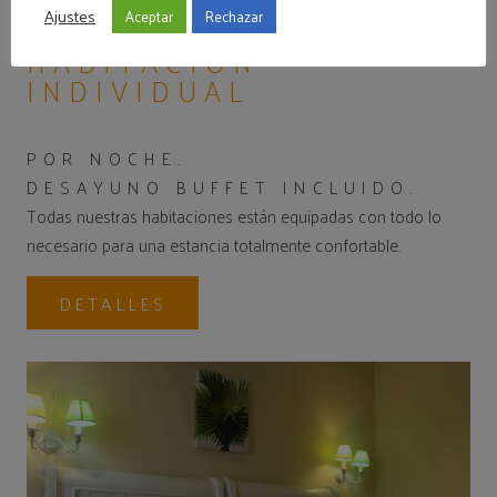
Ajustes
Aceptar
Rechazar
HABITACIÓN
INDIVIDUAL
POR NOCHE.
DESAYUNO BUFFET INCLUIDO.
Todas nuestras habitaciones están equipadas con todo lo
necesario para una estancia totalmente confortable.
DETALLES