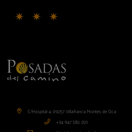
C/Hospital 4, 09257 Villafranca Montes de Oca
+34 947 582 150