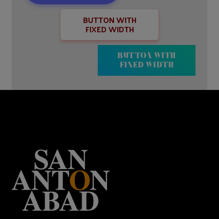
BUTTON WITH
FIXED WIDTH
BUTTON WITH
FIXED WIDTH